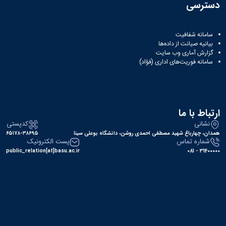
دسترسی
سامانه شفافیت
بیانیه صیانت از داده‌ها
گزارش آماری وب‌ سایت
سامانه فوریت‌های اداری (فؤاد)
ارتباط با ما
نشانی
کدپستی
همدان، چهارباغ شهید مصطفی احمدی روشن، دانشگاه بوعلی سینا
۶۵۱۷۸-۳۸۶۹۵
شماره تماس
پست الکترونیک
public_relation[at]basu.ac.ir
31400000 - 081