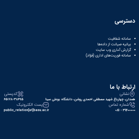
دسترسی
سامانه شفافیت
بیانیه صیانت از داده‌ها
گزارش آماری وب‌ سایت
سامانه فوریت‌های اداری (فؤاد)
ارتباط با ما
نشانی
کدپستی
همدان، چهارباغ شهید مصطفی احمدی روشن، دانشگاه بوعلی سینا
۶۵۱۷۸-۳۸۶۹۵
شماره تماس
پست الکترونیک
public_relation[at]basu.ac.ir
31400000 - 081